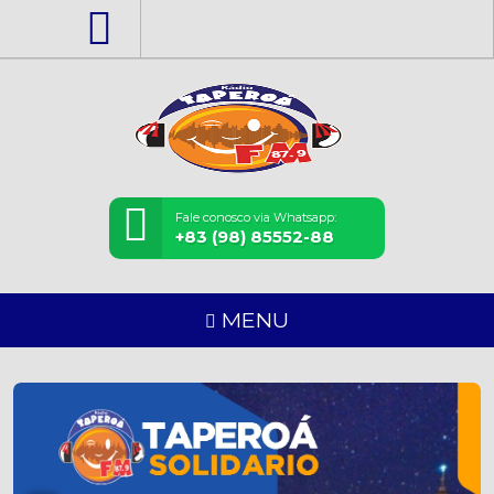
Fale conosco via Whatsapp:
+83 (98) 85552-88
TAPEROÁ
MENU
SOLIDÁRIO