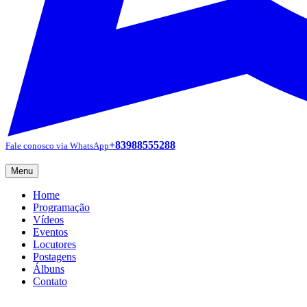
+83988555288
Fale conosco via WhatsApp
Menu
Home
Programação
Vídeos
Eventos
Locutores
Postagens
Álbuns
Contato