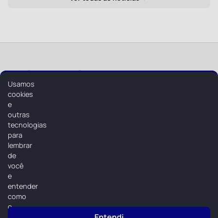
Radiotaperoafm
Usamos
Radiotaperoafm
cookies
e
outras
tecnologias
para
lembrar
Home
de
Programação
você
e
Vídeos
entender
Eventos
como
o
Locutores
Entendi
site