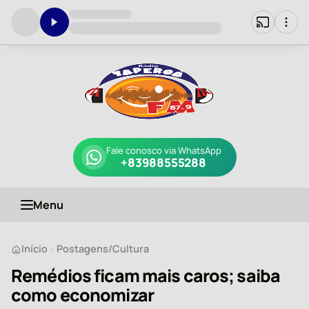
Fale conosco via WhatsApp
+83988555288
Menu
Início
Postagens
/
Cultura
Remédios ficam mais caros; saiba
como economizar