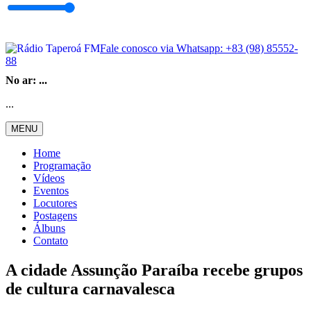
Fale conosco via Whatsapp:
+83 (98) 85552-
88
No ar:
...
...
MENU
Home
Programação
Vídeos
Eventos
Locutores
Postagens
Álbuns
Contato
A cidade Assunção Paraíba recebe grupos
de cultura carnavalesca