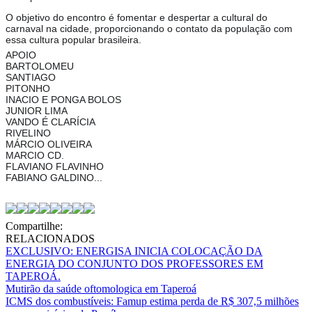
O objetivo do encontro é fomentar e despertar a cultural do
carnaval na cidade, proporcionando o contato da população com
essa cultura popular brasileira.
APOIO
BARTOLOMEU
SANTIAGO
PITONHO
INACIO E PONGA BOLOS
JUNIOR LIMA
VANDO É CLARÍCIA
RIVELINO
MÁRCIO OLIVEIRA
MARCIO CD.
FLAVIANO FLAVINHO
FABIANO GALDINO...
Compartilhe:
RELACIONADOS
EXCLUSIVO: ENERGISA INICIA COLOCAÇÃO DA
ENERGIA DO CONJUNTO DOS PROFESSORES EM
TAPEROÁ.
Mutirão da saúde oftomologica em Taperoá
ICMS dos combustíveis: Famup estima perda de R$ 307,5 milhões