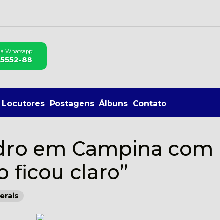
via Whatsapp:
85552-88
Locutores
Postagens
Álbuns
Contato
edro em Campina com
o ficou claro”
erais