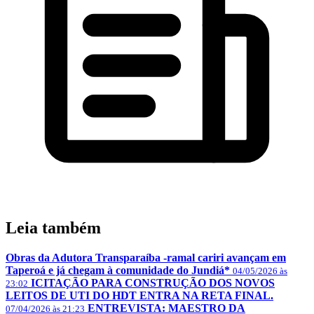
Leia também
Obras da Adutora Transparaíba -ramal cariri avançam em
Taperoá e já chegam à comunidade do Jundiá*
04/05/2026 às
ICITAÇÃO PARA CONSTRUÇÃO DOS NOVOS
23:02
LEITOS DE UTI DO HDT ENTRA NA RETA FINAL.
ENTREVISTA: MAESTRO DA
07/04/2026 às 21:23