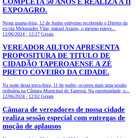
COMPLETA 50 ANOS E REALIZA A II
EXPOAGRO.
Nesta quarta-feira, 12 de Junho estivemo recebendo o Diretor da
escola Melquiades Vilar, mikael Araujo, o mesmo esteve...
12/06/2024 · 12:27
Gerais
VEREADOR AILTON APRESENTA
PROPOSITURA DE TITULO DE
CIDADÃO TAPEROAENSE A ZÉ
PRETO COVEIRO DA CIDADE.
Na noite desta terça-feira, 11 de junho, ocorreu mais uma sessão
ordinária na Câmara Municipal de Taperoá. Na oportunidade, o...
12/06/2024 · 12:02
Gerais
Câmara de vereadores de nossa cidade
realiza sessão especial com entregas de
moção de aplausos