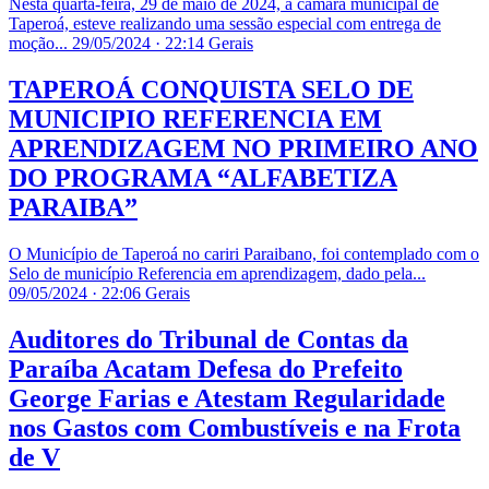
Nesta quarta-feira, 29 de maio de 2024, a câmara municipal de
Taperoá, esteve realizando uma sessão especial com entrega de
moção...
29/05/2024 · 22:14
Gerais
TAPEROÁ CONQUISTA SELO DE
MUNICIPIO REFERENCIA EM
APRENDIZAGEM NO PRIMEIRO ANO
DO PROGRAMA “ALFABETIZA
PARAIBA”
O Município de Taperoá no cariri Paraibano, foi contemplado com o
Selo de município Referencia em aprendizagem, dado pela...
09/05/2024 · 22:06
Gerais
​Auditores do Tribunal de Contas da
Paraíba Acatam Defesa do Prefeito
George Farias e Atestam Regularidade
nos Gastos com Combustíveis e na Frota
de V